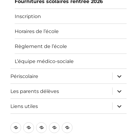
Fournitures scolaires rentrée 2026
Inscription
Horaires de l’école
Règlement de l’école
L’équipe médico-sociale
ouvrir
Périscolaire
le
sous-
menu
ouvrir
Les parents délèves
le
sous-
menu
ouvrir
Liens utiles
le
sous-
menu
L’école
Informations
Périscolaire
Les
Liens
pratiques
parents
utiles