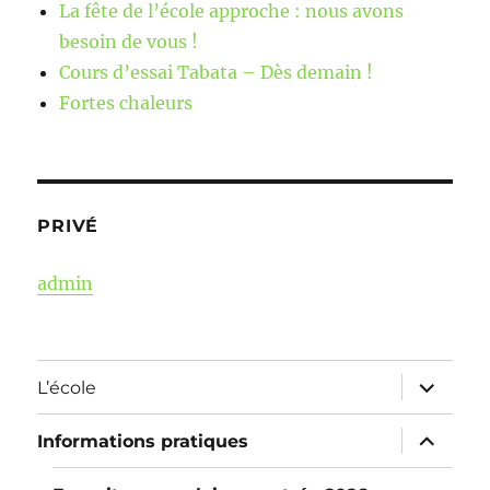
La fête de l’école approche : nous avons
besoin de vous !
Cours d’essai Tabata – Dès demain !
Fortes chaleurs
PRIVÉ
admin
ouvrir
L’école
le
sous-
menu
ouvrir
Informations pratiques
le
sous-
menu