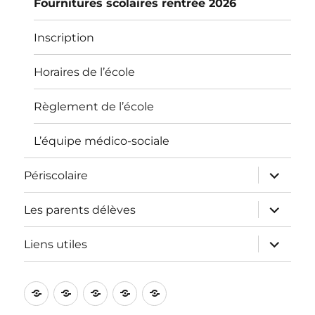
Fournitures scolaires rentrée 2026
Inscription
Horaires de l’école
Règlement de l’école
L’équipe médico-sociale
ouvrir
Périscolaire
le
sous-
menu
ouvrir
Les parents délèves
le
sous-
menu
ouvrir
Liens utiles
le
sous-
menu
L’école
Informations
Périscolaire
Les
Liens
pratiques
parents
utiles