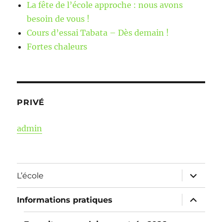
La fête de l’école approche : nous avons
besoin de vous !
Cours d’essai Tabata – Dès demain !
Fortes chaleurs
PRIVÉ
admin
ouvrir
L’école
le
sous-
menu
ouvrir
Informations pratiques
le
sous-
menu