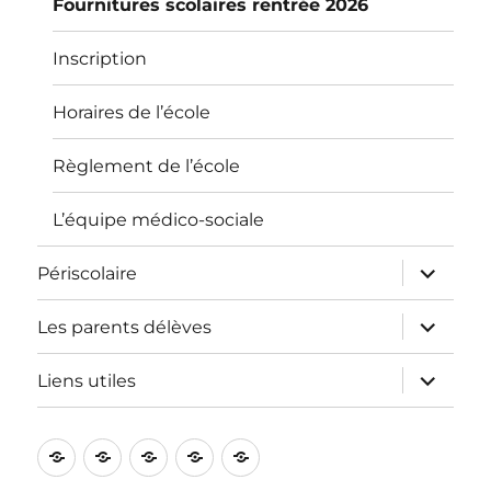
Fournitures scolaires rentrée 2026
Inscription
Horaires de l’école
Règlement de l’école
L’équipe médico-sociale
ouvrir
Périscolaire
le
sous-
menu
ouvrir
Les parents délèves
le
sous-
menu
ouvrir
Liens utiles
le
sous-
menu
L’école
Informations
Périscolaire
Les
Liens
pratiques
parents
utiles