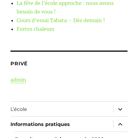
La fête de l’école approche : nous avons
besoin de vous !
Cours d’essai Tabata – Dès demain !
Fortes chaleurs
PRIVÉ
admin
ouvrir
L’école
le
sous-
menu
ouvrir
Informations pratiques
le
sous-
menu