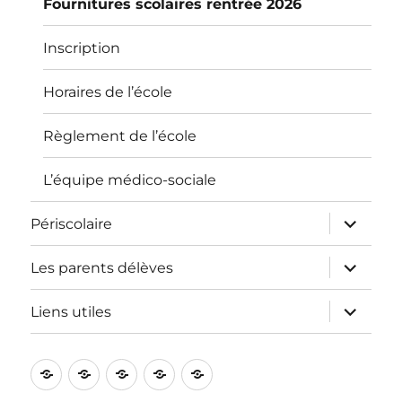
Fournitures scolaires rentrée 2026
Inscription
Horaires de l’école
Règlement de l’école
L’équipe médico-sociale
ouvrir
Périscolaire
le
sous-
menu
ouvrir
Les parents délèves
le
sous-
menu
ouvrir
Liens utiles
le
sous-
menu
L’école
Informations
Périscolaire
Les
Liens
pratiques
parents
utiles