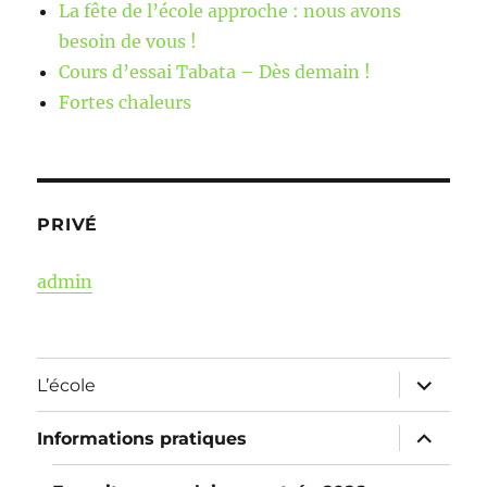
La fête de l’école approche : nous avons
besoin de vous !
Cours d’essai Tabata – Dès demain !
Fortes chaleurs
PRIVÉ
admin
ouvrir
L’école
le
sous-
menu
ouvrir
Informations pratiques
le
sous-
menu