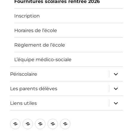
Fournitures scolaires rentrée 2026
Inscription
Horaires de l’école
Règlement de l’école
L’équipe médico-sociale
ouvrir
Périscolaire
le
sous-
menu
ouvrir
Les parents délèves
le
sous-
menu
ouvrir
Liens utiles
le
sous-
menu
L’école
Informations
Périscolaire
Les
Liens
pratiques
parents
utiles