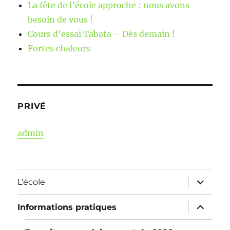
La fête de l’école approche : nous avons
besoin de vous !
Cours d’essai Tabata – Dès demain !
Fortes chaleurs
PRIVÉ
admin
ouvrir
L’école
le
sous-
menu
ouvrir
Informations pratiques
le
sous-
menu