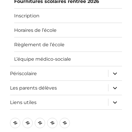
Fournitures scolaires rentrée 2026
Inscription
Horaires de l’école
Règlement de l’école
L’équipe médico-sociale
ouvrir
Périscolaire
le
sous-
menu
ouvrir
Les parents délèves
le
sous-
menu
ouvrir
Liens utiles
le
sous-
menu
L’école
Informations
Périscolaire
Les
Liens
pratiques
parents
utiles