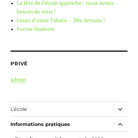
La fête de l’école approche : nous avons
besoin de vous !
Cours d’essai Tabata – Dès demain !
Fortes chaleurs
PRIVÉ
admin
ouvrir
L’école
le
sous-
menu
ouvrir
Informations pratiques
le
sous-
menu