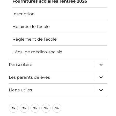
Fournitures scolaires rentrée 2026
Inscription
Horaires de l’école
Règlement de l’école
L’équipe médico-sociale
ouvrir
Périscolaire
le
sous-
menu
ouvrir
Les parents délèves
le
sous-
menu
ouvrir
Liens utiles
le
sous-
menu
L’école
Informations
Périscolaire
Les
Liens
pratiques
parents
utiles