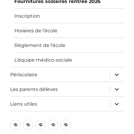
Fournitures scolaires rentrée 2026
Inscription
Horaires de l’école
Règlement de l’école
L’équipe médico-sociale
ouvrir
Périscolaire
le
sous-
menu
ouvrir
Les parents délèves
le
sous-
menu
ouvrir
Liens utiles
le
sous-
menu
L’école
Informations
Périscolaire
Les
Liens
pratiques
parents
utiles