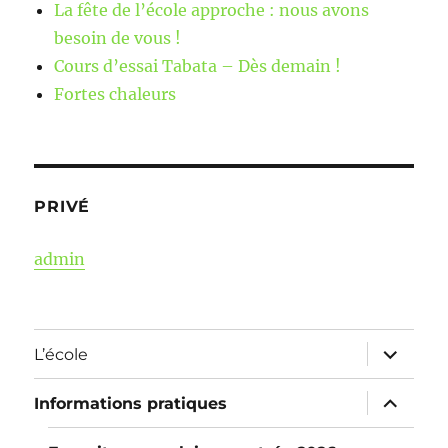
La fête de l’école approche : nous avons
besoin de vous !
Cours d’essai Tabata – Dès demain !
Fortes chaleurs
PRIVÉ
admin
ouvrir
L’école
le
sous-
menu
ouvrir
Informations pratiques
le
sous-
menu