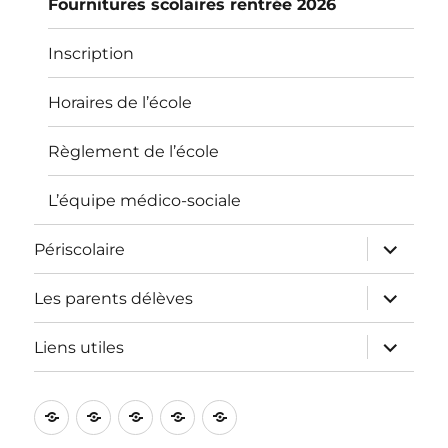
Fournitures scolaires rentrée 2026
Inscription
Horaires de l’école
Règlement de l’école
L’équipe médico-sociale
ouvrir
Périscolaire
le
sous-
menu
ouvrir
Les parents délèves
le
sous-
menu
ouvrir
Liens utiles
le
sous-
menu
L’école
Informations
Périscolaire
Les
Liens
pratiques
parents
utiles