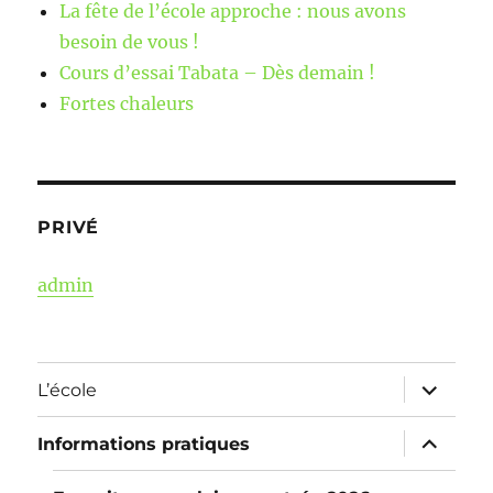
La fête de l’école approche : nous avons
besoin de vous !
Cours d’essai Tabata – Dès demain !
Fortes chaleurs
PRIVÉ
admin
ouvrir
L’école
le
sous-
menu
ouvrir
Informations pratiques
le
sous-
menu