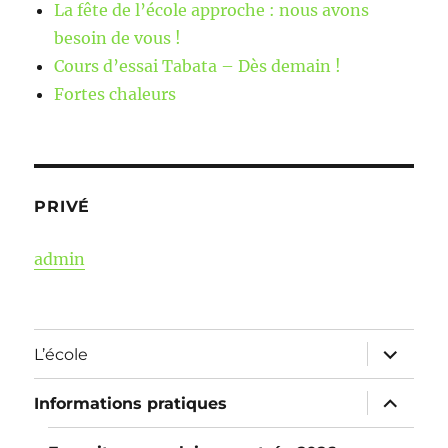
La fête de l’école approche : nous avons
besoin de vous !
Cours d’essai Tabata – Dès demain !
Fortes chaleurs
PRIVÉ
admin
ouvrir
L’école
le
sous-
menu
ouvrir
Informations pratiques
le
sous-
menu