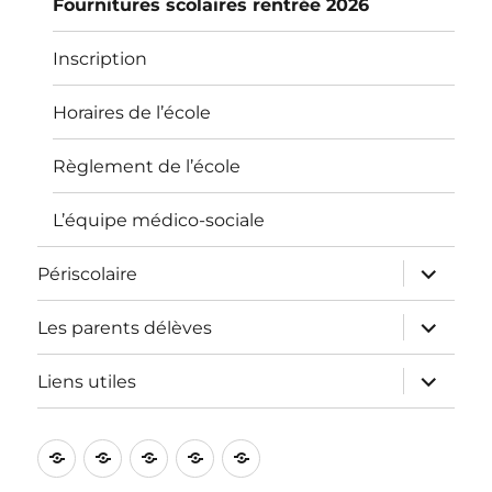
Fournitures scolaires rentrée 2026
Inscription
Horaires de l’école
Règlement de l’école
L’équipe médico-sociale
ouvrir
Périscolaire
le
sous-
menu
ouvrir
Les parents délèves
le
sous-
menu
ouvrir
Liens utiles
le
sous-
menu
L’école
Informations
Périscolaire
Les
Liens
pratiques
parents
utiles