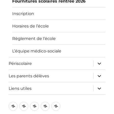
Fournitures scolaires rentrée 2026
Inscription
Horaires de l’école
Règlement de l’école
L’équipe médico-sociale
ouvrir
Périscolaire
le
sous-
menu
ouvrir
Les parents délèves
le
sous-
menu
ouvrir
Liens utiles
le
sous-
menu
L’école
Informations
Périscolaire
Les
Liens
pratiques
parents
utiles