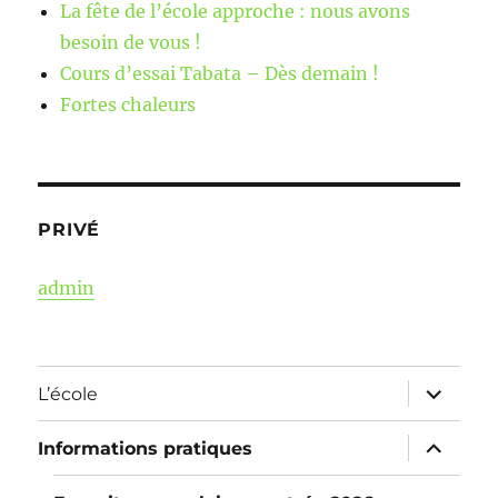
La fête de l’école approche : nous avons
besoin de vous !
Cours d’essai Tabata – Dès demain !
Fortes chaleurs
PRIVÉ
admin
ouvrir
L’école
le
sous-
menu
ouvrir
Informations pratiques
le
sous-
menu