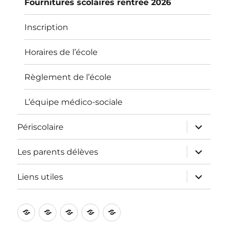
Fournitures scolaires rentrée 2026
Inscription
Horaires de l’école
Règlement de l’école
L’équipe médico-sociale
ouvrir
Périscolaire
le
sous-
menu
ouvrir
Les parents délèves
le
sous-
menu
ouvrir
Liens utiles
le
sous-
menu
L’école
Informations
Périscolaire
Les
Liens
pratiques
parents
utiles