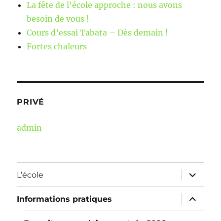
La fête de l’école approche : nous avons
besoin de vous !
Cours d’essai Tabata – Dès demain !
Fortes chaleurs
PRIVÉ
admin
ouvrir
L’école
le
sous-
menu
ouvrir
Informations pratiques
le
sous-
menu