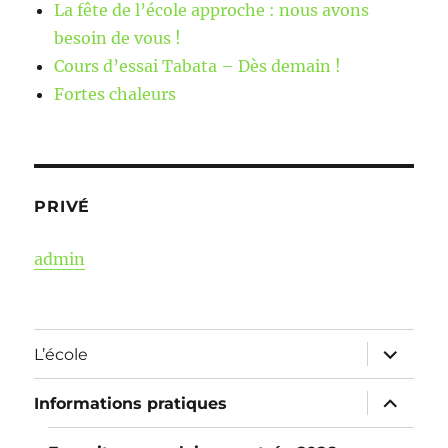
La fête de l’école approche : nous avons
besoin de vous !
Cours d’essai Tabata – Dès demain !
Fortes chaleurs
PRIVÉ
admin
ouvrir
L’école
le
sous-
menu
ouvrir
Informations pratiques
le
sous-
menu