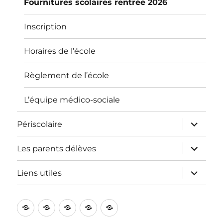
Fournitures scolaires rentrée 2026
Inscription
Horaires de l’école
Règlement de l’école
L’équipe médico-sociale
ouvrir
Périscolaire
le
sous-
menu
ouvrir
Les parents délèves
le
sous-
menu
ouvrir
Liens utiles
le
sous-
menu
L’école
Informations
Périscolaire
Les
Liens
pratiques
parents
utiles