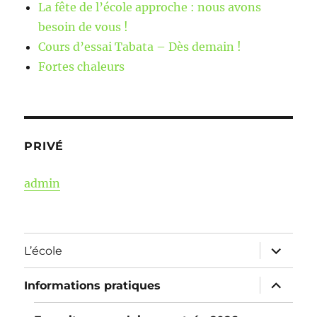
La fête de l’école approche : nous avons
besoin de vous !
Cours d’essai Tabata – Dès demain !
Fortes chaleurs
PRIVÉ
admin
ouvrir
L’école
le
sous-
menu
ouvrir
Informations pratiques
le
sous-
menu