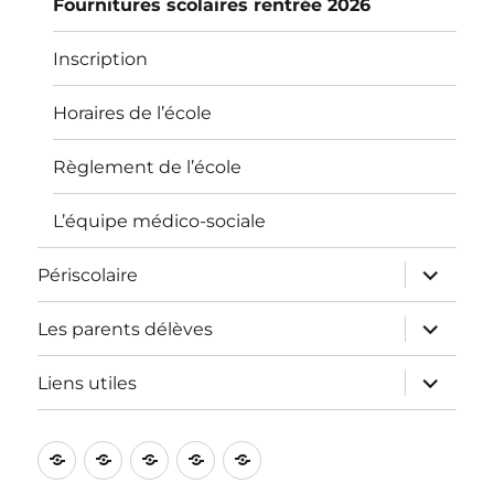
Fournitures scolaires rentrée 2026
Inscription
Horaires de l’école
Règlement de l’école
L’équipe médico-sociale
ouvrir
Périscolaire
le
sous-
menu
ouvrir
Les parents délèves
le
sous-
menu
ouvrir
Liens utiles
le
sous-
menu
L’école
Informations
Périscolaire
Les
Liens
pratiques
parents
utiles