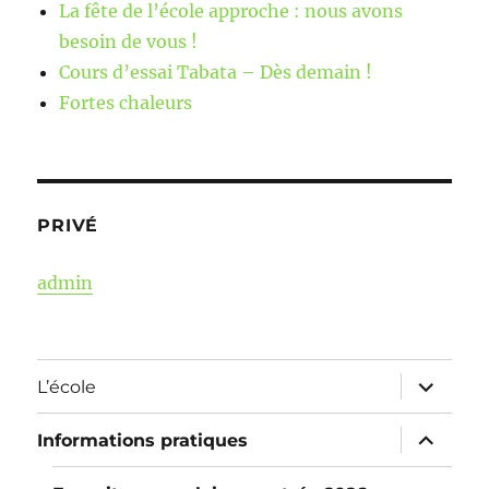
La fête de l’école approche : nous avons
besoin de vous !
Cours d’essai Tabata – Dès demain !
Fortes chaleurs
PRIVÉ
admin
ouvrir
L’école
le
sous-
menu
ouvrir
Informations pratiques
le
sous-
menu