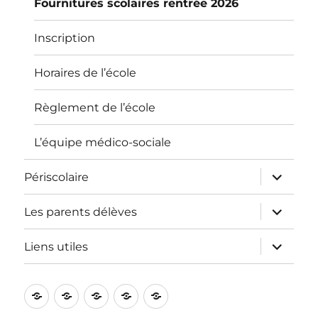
Fournitures scolaires rentrée 2026
Inscription
Horaires de l’école
Règlement de l’école
L’équipe médico-sociale
ouvrir
Périscolaire
le
sous-
menu
ouvrir
Les parents délèves
le
sous-
menu
ouvrir
Liens utiles
le
sous-
menu
L’école
Informations
Périscolaire
Les
Liens
pratiques
parents
utiles